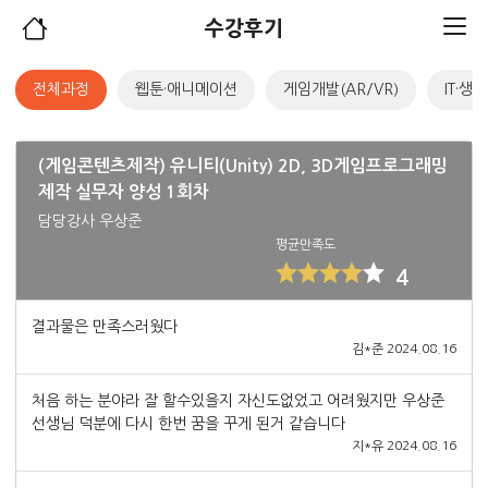
수강후기
전체과정
웹툰·애니메이션
게임개발(AR/VR)
IT·생
(게임콘텐츠제작) 유니티(Unity) 2D, 3D게임프로그래밍
제작 실무자 양성 1회차
담당강사 우상준
평균만족도
4
결과물은 만족스러웠다
김*준 2024.08.16
처음 하는 분야라 잘 할수있을지 자신도없었고 어려웠지만 우상준
선생님 덕분에 다시 한번 꿈을 꾸게 된거 같습니다
지*유 2024.08.16