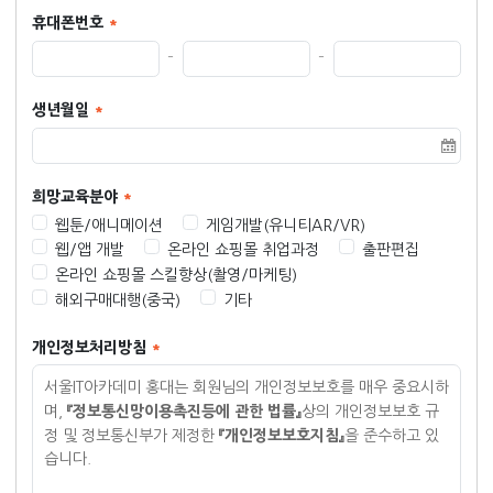
휴대폰번호
생년월일
희망교육분야
웹툰/애니메이션
게임개발(유니티AR/VR)
웹/앱 개발
온라인 쇼핑몰 취업과정
출판편집
온라인 쇼핑몰 스킬향상(촬영/마케팅)
해외구매대행(중국)
기타
개인정보처리방침
서울IT아카데미 홍대는 회원님의 개인정보보호를 매우 중요시하
『정보통신망이용촉진등에 관한 법률』
며
,
상의 개인정보보호 규
『개인정보보호지침』
정 및 정보통신부가 제정한
을 준수하고 있
습니다
.