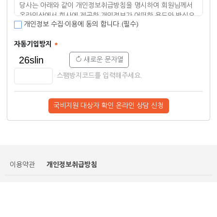
당사는 아래와 같이 개인정보취급방침을 명시하여 회원님께서
온라인상에서 회사에 제공한 개인정보가 어떠한 용도와 방식으
개인정보 수집·이용에 동의 합니다.(필수)
로 이용되고 있으며 개인정보보호를 위해 어떠한 조치를 취하는
지 알려드립니다
.
당사 개인정보취급방침은 정부의 법률 및 지
자동기입방지
침의 변경과 당사의 약관 및 내부 정책에 따라 변경될 수 있으
며
,
이를 개정하는 경우 회사는 변경사항에 대하여 즉시 사이트
새로운 문자열
의 공지사항을 통해 게시합니다
.
고객님께서는 사이트 방문시
스팸방지코드를 입력해주세요.
수시로 확인하시기 바랍니다
.
1.
개인정보의 수집 및 이용 목적
국비지원 대상자 확인 온라인 상담 신청
2.
수집하는 개인정보 항목 및 수집방법
3.
수집한 개인정보의 보유 및 이용기간
4.
개인정보의 파기절차 및 방법
5.
개인정보의 제공 및 공유
6.
개인정보취급 위탁
7.
개인정보 자동 수집 장치의 설치ㆍ운영 및 거부에 관
개인정보취급방침
이용약관
한 사항
8.
개인정보관리책임자 및 상담ㆍ신고
서울시 마포구 양화로 12길 23 2,3층(서교동 373-6)
9.
부칙
Tel : 02-2278-5700 Fax : 02-2278-6077
© 2025 서울IT아카데미 홍대 All Right Reserved.
홈
온라인상담
교육과정
전화문의
1.
개인정보 수집 및 이용 목적