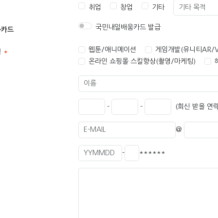
취업
창업
기타
국민내일배움카드 발급
움카드
웹툰/애니메이션
게임개발(유니티AR/V
정
온라인 쇼핑몰 스킬향상(촬영/마케팅)
-
-
(회신 받을 연
@
-
******