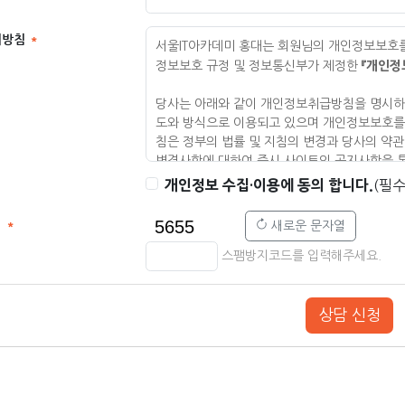
리방침
서울IT아카데미 홍대는 회원님의 개인정보보호
『개인정
정보보호 규정 및 정보통신부가 제정한
당사는 아래와 같이 개인정보취급방침을 명시하
도와 방식으로 이용되고 있으며 개인정보보호를
침은 정부의 법률 및 지침의 변경과 당사의 약관
변경사항에 대하여 즉시 사이트의 공지사항을 
랍니다
.
개인정보 수집·이용에 동의 합니다.
(필수
1.
개인정보의 수집 및 이용 목적
지
새로운 문자열
2.
수집하는 개인정보 항목 및 수집방법
3.
수집한 개인정보의 보유 및 이용기간
스팸방지코드를 입력해주세요.
4.
개인정보의 파기절차 및 방법
5.
개인정보의 제공 및 공유
6.
개인정보취급 위탁
상담 신청
7.
개인정보 자동 수집 장치의 설치ㆍ운영
8.
개인정보관리책임자 및 상담ㆍ신고
9.
부칙