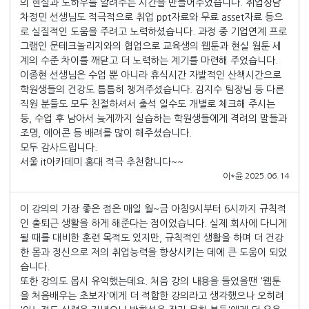
의 현실과 노하우를 알려주는 시간을 만들어주었습니다. 취업상담
차정민 선생님도 적극적으로 취업 ppt자료와 무료 asset자료 등으
로 실질적인 도움을 주려고 노력하셨습니다. 과정 중 기업연계 프로
그램인 문테크놀리지와의 협업으로 교육생의 웹툰과 현실 웝툰 세
계의 수준 차이를 깨닫고 더 노력하는 계기를 마련해 주었습니다.
이종현 선생님은 수업 뿐 아니라 휴식시간 자발적인 산책시간으로
학원생들의 건강도 틈틈히 챙겨주셨습니다. 김지수 팀장님 등 다른
직원 분들도 모두 친절하셔서 출석 일수도 개별로 체크해 주시는
등, 수업 후 남아서 늦게까지 실습하는 학원생들에게 격려의 말들과
조명, 에어콘 등 배려를 많이 해주셨습니다.
모두 감사드립니다.
서울 it아카데미 홍대 적극 추천합니다~~
이*윤 2025.06.14
이 강의의 가장 좋은 점은 매일 월~금 아침9시부터 6시까지 규칙적
인 출퇴근 생활을 하게 해준다는 점이었습니다. 실제 회사에 다니게
될 때를 대비한 훈련 목적도 있지만, 규칙적인 생활을 하며 더 건강
한 몸과 정신으로 저의 취업능력을 향상시키는 데에 큰 도움이 되었
습니다.
또한 강의도 몹시 유익했는데요. 처음 강의 내용을 들었을땐 '웹툰
을 처음배우는 초보자'에게 더 적합한 강의라고 생각했으나 오히려