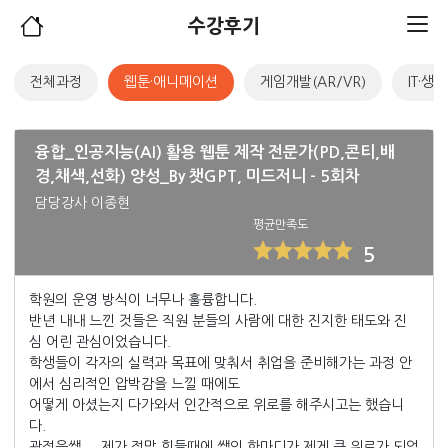
수강후기
전체과정
웹툰·애니메이션
게임개발(AR/VR)
IT·생
융합_인공지능(AI) 활용 웹툰 제작 전문가(PD,콘티,배
경,채색,선화) 양성_By 챗GPT, 미드저니 - 5회차
담당강사 이종현
평균만족도
5
학원의 운영 방식이 너무나 훌륭합니다.
반년 내내 느낀 것들은 직원 분들의 사람에 대한 진지한 태도와 진
심 어린 관심이었습니다.
학생들이 각자의 실력과 목표에 맞춰서 취업을 준비해가는 과정 안
에서 심리적인 압박감을 느낄 때에도
어떻게 아셨는지 다가와서 인간적으로 위로를 해주시고는 했습니
다.
곽정은쌤 ... 제가 정말 힘들때에 쌤의 한마디가 제게 큰 위로가 되었