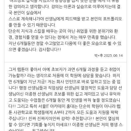
'어느정도 실력을 지녔으나 방향성을 잡지 못한 분들'에게 더 유용
한 강의라고 생각합니다. 강의는 이론과 실습으로 이루어지는데 결
국 본인이 실습에서
스스로 계속해나가야 선생님에게 피드백을 받고 본인의 포트폴리오
를 만들 수 있기 때문입니다.
단순히 지식과 스킬을 배우는 곳이 아닌 취업을 위한 분위기와 환
경, 경험치를 얻을 수 있다는 점에서 저는 매우 만족을 했습니다.
지난 6개월동안 정말 수고많았고 다음에 더 좋은 모습으로 뵐 수 있
으면 좋겠습니다. 감사합니다!!
박*후 2025.06.14
그저 웹툰이 좋아서 아예 초보자가 과연 6개월 과정을 듣고 취업이
가능할까? 라는 생각으로 처음에 이 학원에 상담을 왔습니다. 하지
만 6개월이 지난 지금! 저는 회사 인턴으로 바로 일하고 있는 중 입
니다! 행정 선생님들과 직업상담 선생님의 열정적인 도움과 담당 선
생님이신 이종현 선생님의 초보를 위한 쉽고 재미있고 넘나 유익하
고 도움되는 수업들은 6개월 동안 제 인생을 바꿔 놓을 정도였습니
다!! 그리고 특히 서울IT 아카데미 홍대는 단순히 학원이 아니라 웹
툰 사관학교로 학생들에게 A부터 Z까지 모든 도움과 지원을 팍팍
주십니다!! 진짜 진짜지이인짜 강력! 추천합니다!! 본인이 열심히
할 수 있다면 기회를 놓치지 마세요!! 이종현 선생님은 저의 평생 스