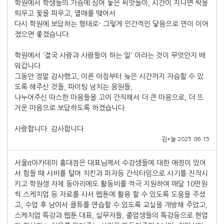
학원에서 학생들의 가슴에 심어 놓은 씨앗들이, 시간이 지나면 싹을
틔우고 꽃을 피우고, 열매를 맺어서
다시 학원에 보답하는 형태로- 그렇게 인간적인 닿음으로 연이 이어
졌으면 좋겠습니다.
학원에서 '결국 사람과 사람들이 하는 일' 이라는 것이 무엇인지 배
워갑니다.
그동안 정말 감사했고, 이른 아침부터 늦은 시간까지 자습할 수 있
도록 해주신 것들, 파이팅 넘치는 응원들,
나누어주신 따스한 마음들을 고이 간직해서 더 큰 마음으로, 더 뜨
거운 마음으로 보답하도록 하겠습니다.
사랑합니다. 감사합니다.
김*늘 2025.06.15
서울it아카데미 홍대점은 대표님께서 수강생들에 대한 애정이 있어
서 힘들 때 사비를 털어 치킨과 피자등 간식타임으로 사기를 진작시
키고 학원생 자체 동아리에도 활동비를 적극 지원하여 매달 10만원
씩 스케치업 등 자료를 사서 웹툰에 활용 할 수 있도록 도움을 주셨
고, 수업 후 남아서 클튜를 연습할 수 있도록 교실을 개방해 주었고,
스케치업 특강과 웹툰 대표, 실무자들, 졸업생들의 특강등으로 현업