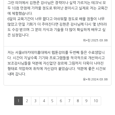
그런 의미에서 김현준 강사님은 경력이나 실력 가르치는 테크닉 모
두 10점 만점에 가까울 정도로 뛰어난 분이시고 실제로 저는 교육간
에 체험했습니다.
6달의 교육기간이 너무 짧다고 아쉬워할 정도로 배울 점들이 너무
많았고 만일 기회가 더 주어진다면 김현준 강사님께 다시 몇 년이라
도 수강 받으며 그 분의 지식과 기술을 더 많이 확실하게 배우고 싶
은 심정입니다.
하*린 2025.03.06
저는 서울it아카데미홍대에서 웹툰강의를 두번째 들은 수료생입니
다. 시간이 지날수록 기기와 프로그램들을 적극적으로 개선하시고
보조강사님들을 덕분에 자신없던 장르에 그림까지 더욱더 나아진
형태로 작업하여 취직에 자신감이 붙었습니다. 덕분에 좋은 시간보
내며 갑니다.
유*하 2024.03.06
1
2
3
4
5
6
7
8
9
10