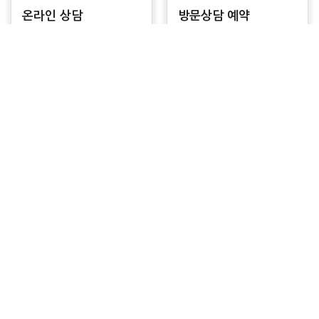
온라인 상담
방문상담 예약
질문을 남겨주시면
신속하고 보다 준비된
신속한 답변을 드립니다.
상담을 받아보세요
홈
온라인상담
교육과정
전화문의
공지사항
고객센터
서울iT아카데미의
02)
새로운 소식
2278-5700
교육과정