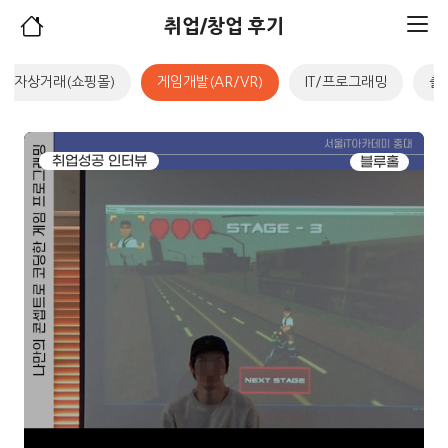
취업/창업 후기
전자상거래(쇼핑몰)
게임개발(AR/VR)
IT/프로그래밍
출
취업성공 인터뷰
블루홀