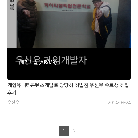
게임개발(AR/VR)
게임유니티콘텐츠개발로 당당히 취업한 우신우 수료생 취업
후기
우신우
2014-03-24
1
2