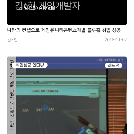
게임개발(AR/VR)
나만의 컨셉으로 게임유니티콘텐츠개발 블루홀 취업 성공
김*현
2018-11-02
취업성공 인터뷰
레드덕