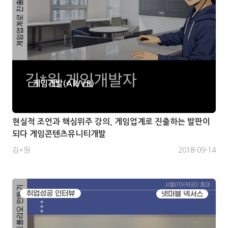
게임개발(AR/VR)
현실적 조언과 핵심위주 강의, 게임업계로 진출하는 발판이
되다 게임콘텐츠유니티개발
김*원
2018-09-14
취업성공 인터뷰
넷마블 넥서스