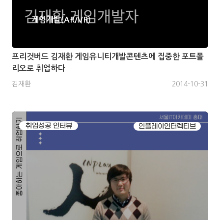
게임개발(AR/VR)
프리것버드 김재환 게임유니티개발콘텐츠에 집중한 포트폴
리오로 취업하다
김재환
2014-10-31
취업성공 인터뷰
인플레이인터렉티브