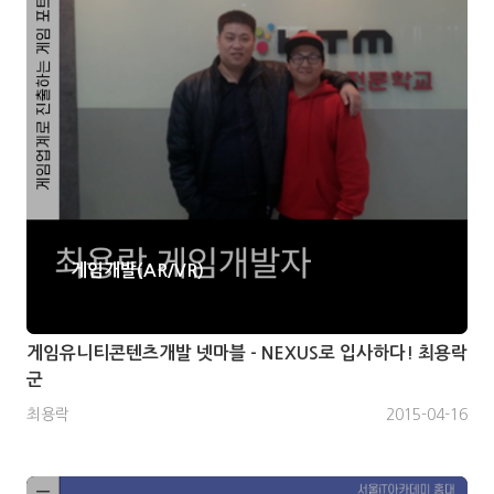
게임개발(AR/VR)
게임유니티콘텐츠개발 넷마블 - NEXUS로 입사하다! 최용락
군
최용락
2015-04-16