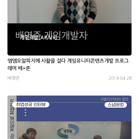
게임개발(AR/VR)
엠엠오알피지에 사활을 걸다 게임유니티콘텐츠개발 프로그
래머 배*준
배명준
2014-04-28
취업성공 인터뷰
스냅씽킹