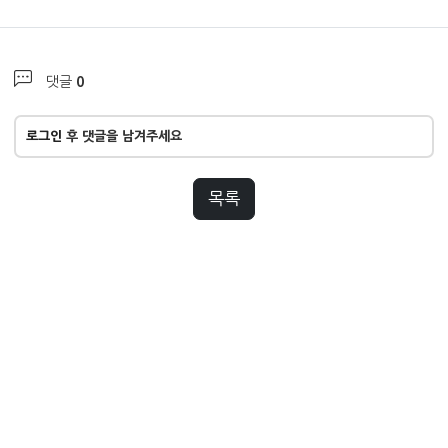
0
댓글
로그인
후 댓글을 남겨주세요
목록
홈
온라인상담
교육과정
전화문의
개인정보취급방침
이용약관
서울시 마포구 양화로 12길 23 2,3층(서교동 373-6)
Tel : 02-2278-5700 Fax : 02-2278-6077
© 2025 서울IT아카데미 홍대 All Right Reserved.