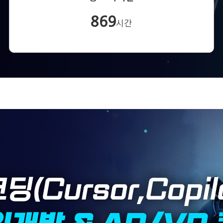
869
시간