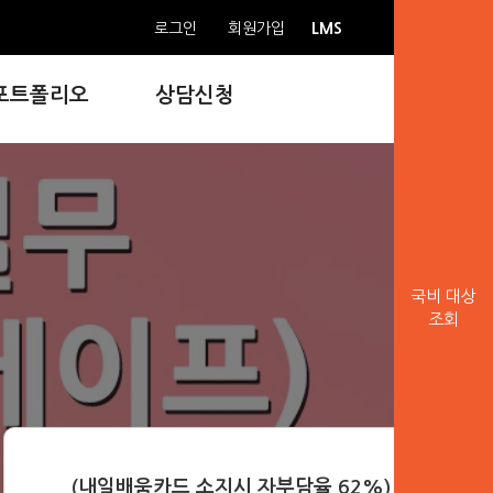
LMS
로그인
회원가입
포트폴리오
상담신청
국비 대상
조회
(내일배움카드 소지시 자부담율 62%)