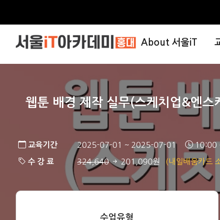
About 서울iT
웹툰 배경 제작 실무(스케치업&엔스
교육기간
2025-07-01 ~ 2025-07-01
10:00
수 강 료
324,640
201,090원
(내일배움카드 소
수업유형