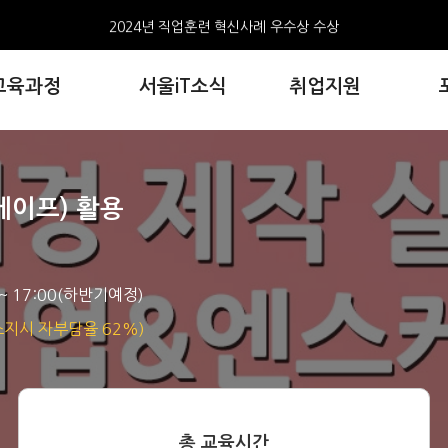
2024년 직업훈련 혁신사례 우수상 수상
서울iT아카데미 홍대 수료생, 한국콘텐츠진흥원 창작공모전 3편 선정
교육과정
서울iT소식
취업지원
AI와 만난 웹툰, 서울iT아카데미, 포트폴리오 전시회 개최
서울iT아카데미 홍대 웹툰 수료생,생성형AI기반 웹툰모음집2권 출간
2024년 직업훈련 혁신사례 우수상 수상
서울iT아카데미 홍대 수료생, 한국콘텐츠진흥원 창작공모전 3편 선정
케이프) 활용
 ~ 17:00(하반기예정)
지시 자부담율 62%)
총 교육시간