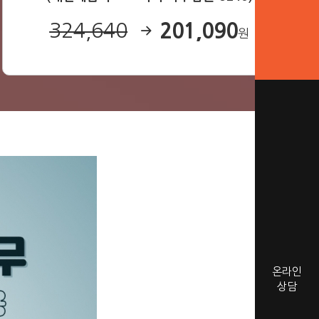
201,090
324,640
원
온라인
상담